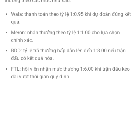
thưởng theo các mức như sau:
Wala: thanh toán theo tỷ lệ 1:0.95 khi dự đoán đúng kết
quả.
Meron: nhận thưởng theo tỷ lệ 1:1.00 cho lựa chọn
chính xác.
BDD: tỷ lệ trả thưởng hấp dẫn lên đến 1:8.00 nếu trận
đấu có kết quả hòa.
FTL: hội viên nhận mức thưởng 1:6.00 khi trận đấu kéo
dài vượt thời gian quy định.