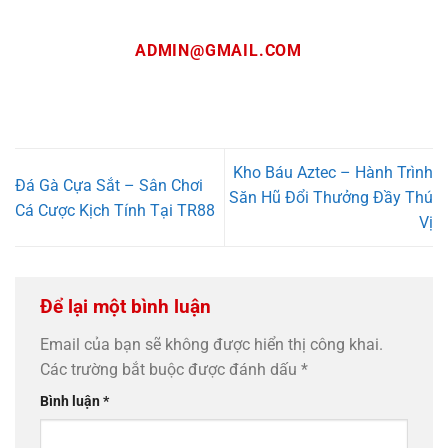
ADMIN@GMAIL.COM
Kho Báu Aztec – Hành Trình
Đá Gà Cựa Sắt – Sân Chơi
Săn Hũ Đổi Thưởng Đầy Thú
Cá Cược Kịch Tính Tại TR88
Vị
Để lại một bình luận
Email của bạn sẽ không được hiển thị công khai.
Các trường bắt buộc được đánh dấu
*
Bình luận
*